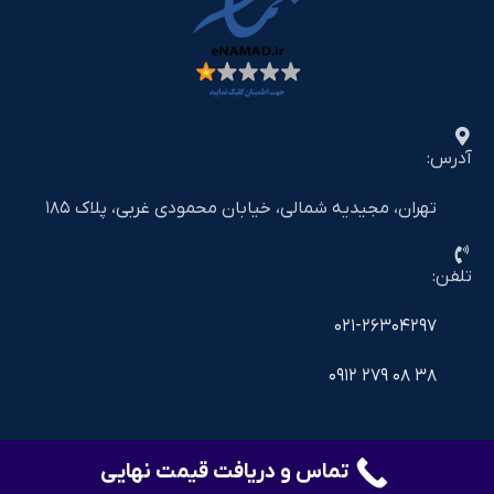
آدرس:
تهران، مجیدیه شمالی، خیابان محمودی غربی، پلاک ۱۸۵
تلفن:
۰۲۱-۲۶۳۰۴۲۹۷
۳۸ ۰۸ ۲۷۹ ۰۹۱۲
تماس و دریافت قیمت نهایی
©2025 shiralat.online - All Rights Reserved
خدمات دیجیتال مارکتینگ و سئو
avaara.ir