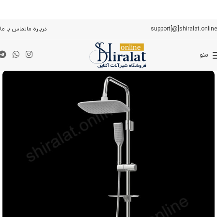
support[@]shiralat.online
درباره ما
تماس با ما
منو