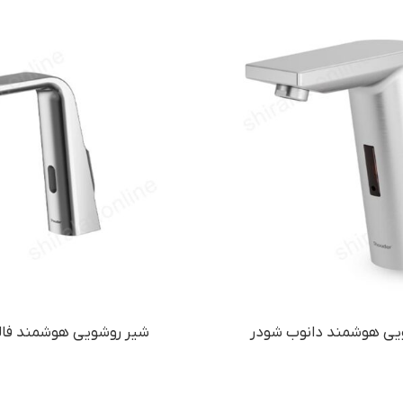
یی هوشمند دانوب شودر
شیر روشویی هوشمند فال