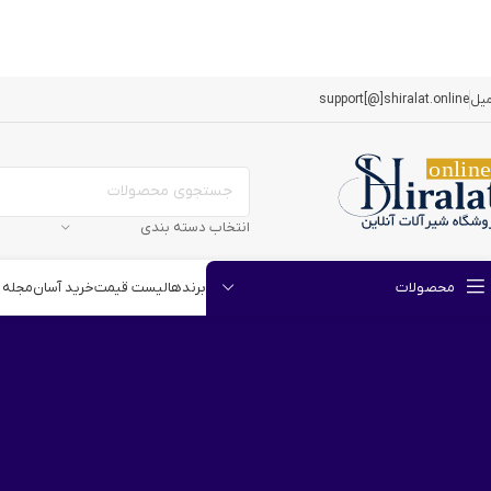
میل
support[@]shiralat.online
انتخاب دسته بندی
برندها
لیست قیمت
خرید آسان
مجله
محصولات