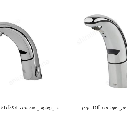
ویی هوشمند آلکا شودر
شیر روشویی هوشمند ایکوآ باطر