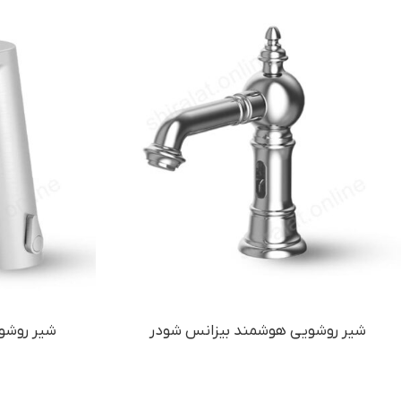
شیر روشویی هوشمند بیزانس شودر
شیر روشو