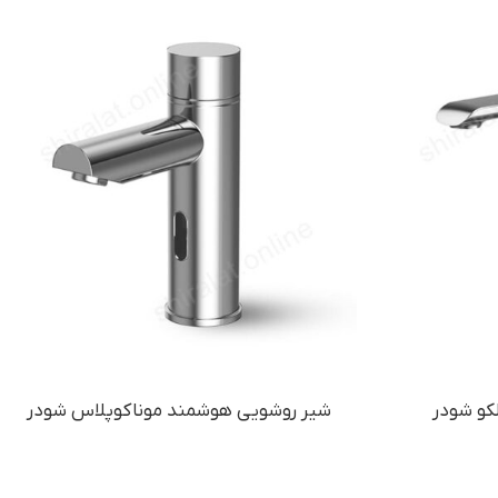
کو شودر
شیر روشویی هوشمند موناکوپلاس شودر