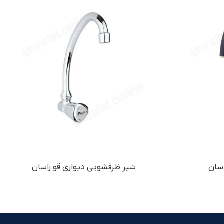
سان
شیر ظرفشویی دیواری قو راسان