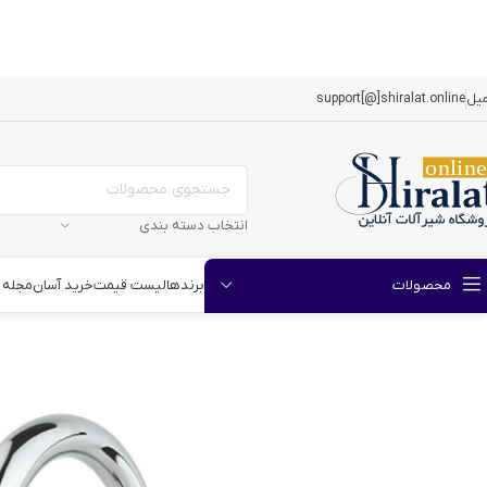
میل
support[@]shiralat.online
انتخاب دسته بندی
برندها
لیست قیمت
خرید آسان
مجله
محصولات