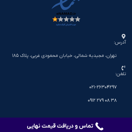
آدرس:
تهران، مجیدیه شمالی، خیابان محمودی غربی، پلاک ۱۸۵
تلفن:
۰۲۱-۲۶۳۰۴۲۹۷
۳۸ ۰۸ ۲۷۹ ۰۹۱۲
تماس و دریافت قیمت نهایی
©2025 shiralat.online - All Rights Reserved
خدمات دیجیتال مارکتینگ و سئو
avaara.ir