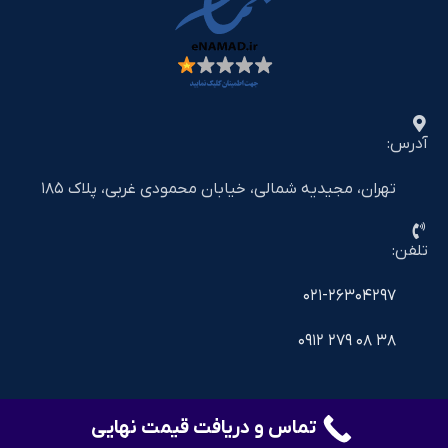
آدرس:
تهران، مجیدیه شمالی، خیابان محمودی غربی، پلاک ۱۸۵
تلفن:
۰۲۱-۲۶۳۰۴۲۹۷
۳۸ ۰۸ ۲۷۹ ۰۹۱۲
تماس و دریافت قیمت نهایی
©2025 shiralat.online - All Rights Reserved
خدمات دیجیتال مارکتینگ و سئو
avaara.ir