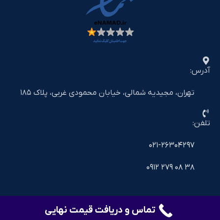
آدرس:
تهران، مجیدیه شمالی، خیابان محمودی غربی، پلاک ۱۸۵
تلفن:
۰۲۱-۲۶۳۰۴۲۹۷
۳۸ ۰۸ ۲۷۹ ۰۹۱۲
تماس و دریافت قیمت نهایی
©2025 shiralat.online - All Rights Reserved
خدمات دیجیتال مارکتینگ و سئو
avaara.ir